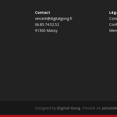
Contact
Lég
vincent@digitalgong.fr
Cond
06.85.74.52.52
Conf
91300 Massy
Ment
Designed by
Digital Gong
. Present on
JeSuisN