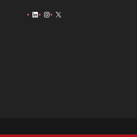
LinkedIn
Instagram
X